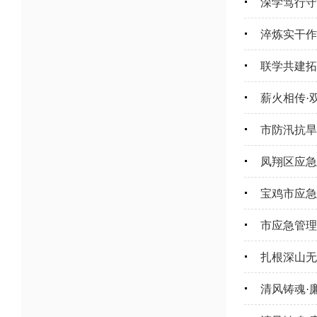
深学笃行守
淬炼实干作
联学共建拓
薪火相传·
市防汛抗旱
凤翔区应急
宝鸡市应急
市应急管理
扎根深山无
清风铸魂·